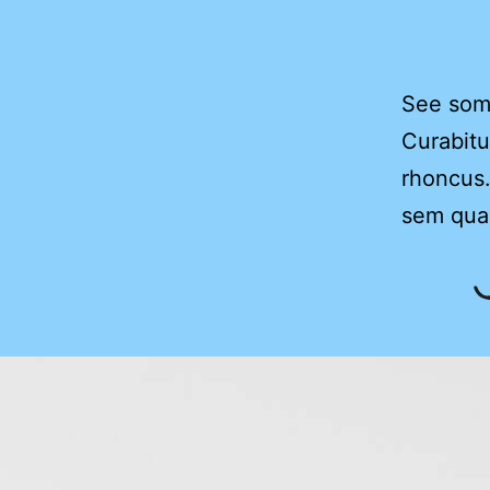
See some
Curabitu
rhoncus
sem qu