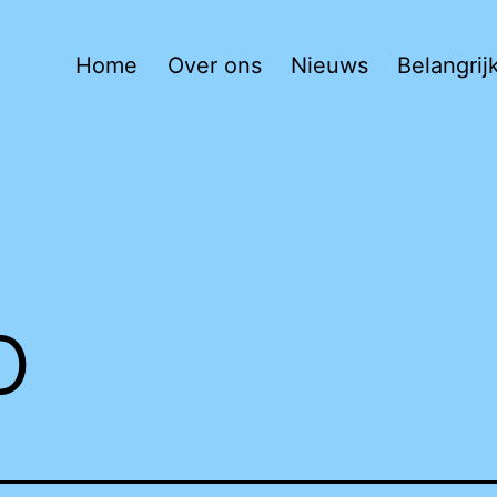
Home
Over ons
Nieuws
Belangri
o